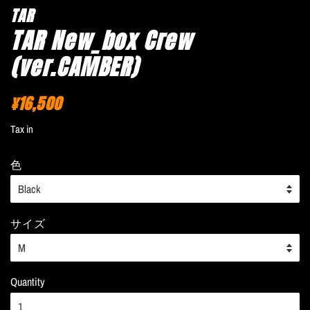
TAR
TAR New_box Crew
(ver.CAMBER)
¥16,500
Regular
Sale
price
price
Tax in
色
サイズ
Quantity