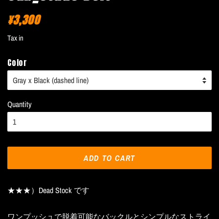
¥3,300
Regular
Sale
price
price
Tax in
Color
Quantity
ADD TO CART
★★★）Dead Stock です
ワンプッシュで脱着可能なバックルとシンプルなストライ