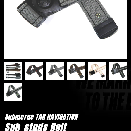
Submerge TAR NAVIGATION
Sub_studs Belt