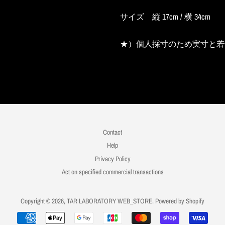
サイズ 縦 17cm /
横 34cm
★）個人採寸のため実寸と若
Contact
Help
Privacy Policy
Act on specified commercial transactions
Copyright © 2026,
TAR LABORATORY WEB_STORE
. Powered by Shopify
お