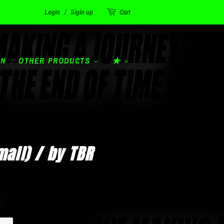
Login
/
Sigin up
Cart
ON
OTHER PRODUCTS
★
all) / by TBR